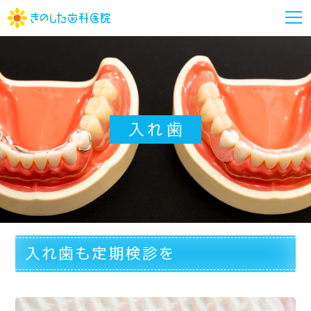
m
入れ歯
入れ歯も定期検診を