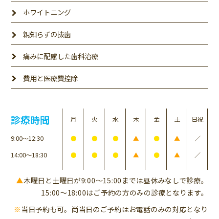
ホワイトニング
親知らずの抜歯
痛みに配慮した歯科治療
費用と医療費控除
診療時間
月
火
水
木
金
土
日祝
9:00〜12:30
●
●
●
▲
●
▲
／
14:00〜18:30
●
●
●
▲
●
▲
／
▲
木曜日と土曜日が9:00〜15:00までは昼休みなしで診療。
15:00〜18:00はご予約の方のみの診療となります。
※
当日予約も可。尚当日のご予約はお電話のみの対応となり