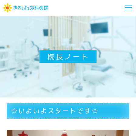
m
院長ノート
☆いよいよスタートです☆